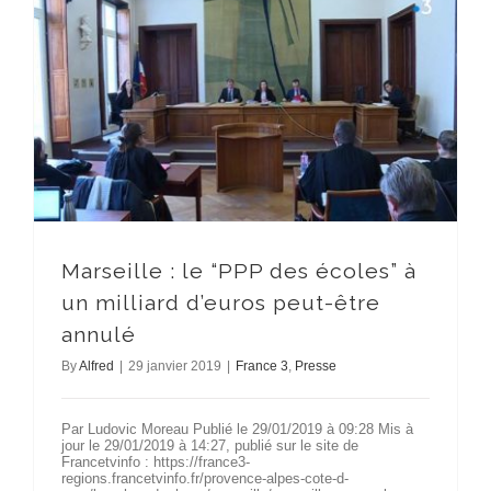
Marseille : le “PPP des écoles” à un milliard d’euros peut-être annulé
Marseille : le “PPP des écoles” à
un milliard d’euros peut-être
annulé
By
Alfred
|
29 janvier 2019
|
France 3
,
Presse
Par Ludovic Moreau Publié le 29/01/2019 à 09:28 Mis à
jour le 29/01/2019 à 14:27, publié sur le site de
Francetvinfo : https://france3-
regions.francetvinfo.fr/provence-alpes-cote-d-