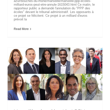
azur/bouches-du-rhone/marseille/marseille-ppp-ecoles-
milliard-euros-peut-etre-annule-1615043.html Ce matin, le
rapporteur public a demandé l'annulation du "PPP des
écoles" devant le tribunal administratif. Les opposants à
ce projet se félicitent. Ce projet à un milliard d'euros
prévoit la
Read More
Marseille : les députés LREM s’intéressent de près au plan Ecole d’avenir