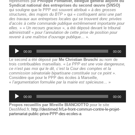
représentés par
Philippe Fontanier, délégué général adjoint du
Syndicat national des entreprises du second œuvre (SNSO)
qui souligne que le PPP est souvent attribué «
à des grosses
structures, des majors du BTP
» qui «
confisquent ainsi une part
des travaux aux entreprises locales qui se trouvent donc privées
d’accès à cette commande publique extrêmement importante pour
elles.
» «
Un recours gracieux
», a été déposé devant le tribunal
administratif «
pour l’annulation de cette prise de position pour
revenir à une maîtrise d’ouvrage publique…
».
Lecteur
audio
00:00
00:00
Le second a été déposé par
Me Christian Bruschi
au nom de
trois contribuables marseillais. «
Le PPP est une voie dangereuse,
ce n’est pas moi qui le dit, c’est la Cour des comptes et la
commission sénatoriale bipartisane constituée sur ce point
».
Considère que pour le PPP des écoles à Marseille,
«
l’argumentation formulée par la mairie est spécieuse…
»
Lecteur
audio
00:00
00:00
Propos recueillis par Mireille BIANCIOTTO
pour le site
DestiMed.fr,
http://destimed.fr/Le-front-commun-contre-le-projet-
partenariat-public-prive-PPP-des-ecoles-a