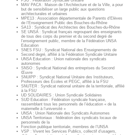
FSU : Fédération Syndicale Unitaire
MAV PACA : Maison de l’Architecture et de la Ville, a pour
but de sensibiliser un large public aux questions
architecturales et urbaines
MPE13 : Association départementale de Parents d’Elèves
de l’Enseignement Public des Bouches-du-Rhône
SA13 : Syndicat des Architectes des Bouches-du-Rhône
SE UNSA : Syndicat français regroupant des enseignants
de tous des corps du premier et du second degré de
l’enseignement public, membre de la Fédération UNSA
Education
SNES FSU : Syndicat National des Enseignements de
Second degré, affilié à la Fédération Syndicale Unitaire
UNSA Education : Union nationale des syndicats
autonomes
SNSO : Syndicat National des entreprises du Second
Œuvre
SNUIPP : Syndicat National Unitaire des Instituteurs,
Professeurs des Écoles et PEGC, affilié à la FSU
SNUTER : Syndicat national unitaire de la territoriale, affilié
à la FSU
UD SOLIDAIRES : Union Syndicale Solidaires
SUD Education : Fédération syndicale française,
rassemblant tous les personnels de l’éducation « de la
maternelle à l’université »
UNSA : Union Nationale des Syndicats Autonomes
UNSA Territoriaux : fédération des syndicats locaux de
personnels de la
Fonction publique territoriale, membres de l’UNSA
VSP : Vivent les Services Publics, collectif d’usagers,