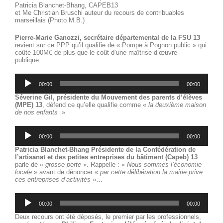
Patricia Blanchet-Bhang, CAPEB13
et Me Christian Bruschi auteur du recours de contribuables
marseillais (Photo M.B.)
Pierre-Marie Ganozzi, secrétaire départemental de la FSU 13
revient sur ce PPP qu’il qualifie de « Pompe à Pognon public » qui
coûte 100M€ de plus que le coût d’une maîtrise d’œuvre
publique…
Lecteur
audio
00:00
00:00
Séverine Gil, présidente du Mouvement des parents d’élèves
(MPE) 13
, défend ce qu’elle qualifie comme «
la deuxième maison
de nos enfants
»
Lecteur
audio
00:00
00:00
Patricia Blanchet-Bhang Présidente de la Confédération de
l’artisanat et des petites entreprises du bâtiment (Capeb) 13
parle de «
grosse perte
». Rappelle : «
Nous sommes l’économie
locale
» avant de dénoncer «
par cette délibération la mairie prive
ces entreprises d’activités
»…
Lecteur
audio
00:00
00:00
Deux recours ont été déposés, le premier par les professionnels,