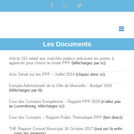
Skip
facebook
Email
twitter
to
content
Les Documents
Article 152 relatif aux marchés publics précisant les points à
apprécier pour choisir le mode PPP
(téléchargez par ici)
Avis Sénat sur les PPP – Juillet 2014
(cliquez donc ici)
Compte Administratif de la Ville de Marseille – Budget 2016
(téléchargez par là)
Cour des Comptes Européenne – Rapport PPP 2018
(n’allez pas
au Luxembourg, téléchargez ici)
Cour des Comptes – Rapport Public Thematique PPP
(lien direct)
THE Rapport Conseil Municipal 16 Octobre 2017
(tout est là enfin
… sans les annexes)