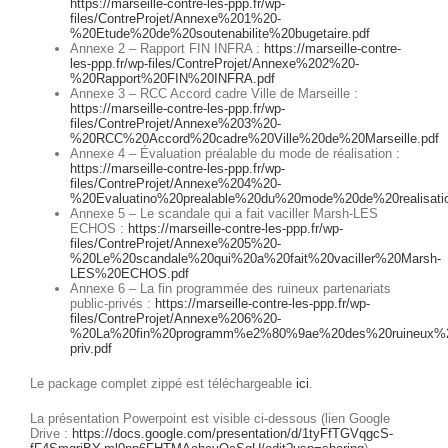
https://marseille-contre-les-ppp.fr/wp-
files/ContreProjet/Annexe%201%20-
%20Etude%20de%20soutenabilite%20bugetaire.pdf
Annexe 2 – Rapport FIN INFRA :
https://marseille-contre-
les-ppp.fr/wp-files/ContreProjet/Annexe%202%20-
%20Rapport%20FIN%20INFRA.pdf
Annexe 3 – RCC Accord cadre Ville de Marseille :
https://marseille-contre-les-ppp.fr/wp-
files/ContreProjet/Annexe%203%20-
%20RCC%20Accord%20cadre%20Ville%20de%20Marseille.pdf
Annexe 4 – Évaluation préalable du mode de réalisation :
https://marseille-contre-les-ppp.fr/wp-
files/ContreProjet/Annexe%204%20-
%20Evaluatino%20prealable%20du%20mode%20de%20realisatio
Annexe 5 – Le scandale qui a fait vaciller Marsh-LES
ECHOS :
https://marseille-contre-les-ppp.fr/wp-
files/ContreProjet/Annexe%205%20-
%20Le%20scandale%20qui%20a%20fait%20vaciller%20Marsh-
LES%20ECHOS.pdf
Annexe 6 – La fin programmée des ruineux partenariats
public-privés :
https://marseille-contre-les-ppp.fr/wp-
files/ContreProjet/Annexe%206%20-
%20La%20fin%20programm%e2%80%9ae%20des%20ruineux%20p
priv.pdf
Le package complet zippé est téléchargeable
ici
.
La présentation Powerpoint est visible ci-dessous (lien Google
Drive :
https://docs.google.com/presentation/d/1tyFfTGVqgcS-