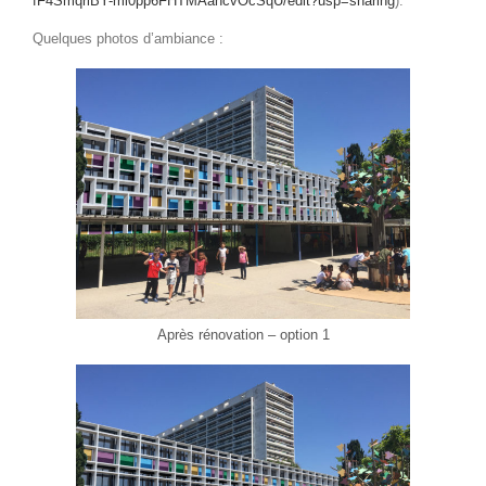
fF4SmqriBY-ml0pp6FHTMAahcvOcSqU/edit?usp=sharing
).
Quelques photos d’ambiance :
Après rénovation – option 1