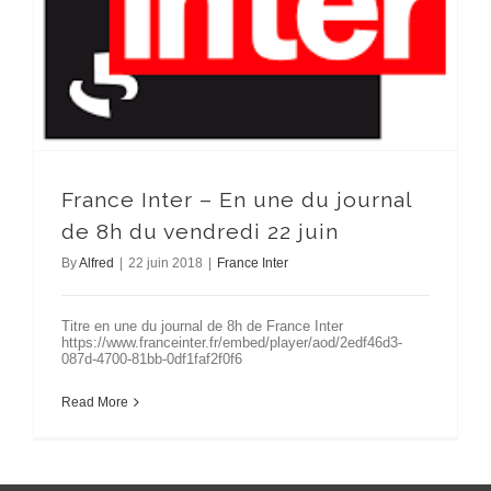
France Inter – En une du journal
de 8h du vendredi 22 juin
By
Alfred
|
22 juin 2018
|
France Inter
Titre en une du journal de 8h de France Inter
https://www.franceinter.fr/embed/player/aod/2edf46d3-
087d-4700-81bb-0df1faf2f0f6
Read More