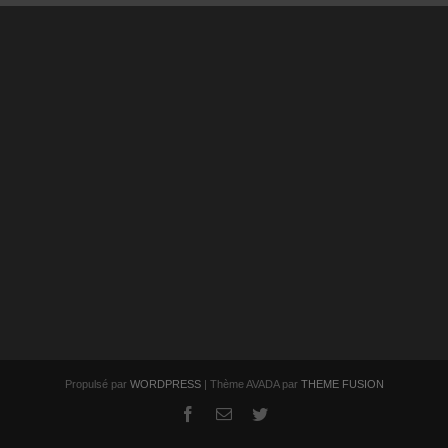
Propulsé par
WORDPRESS
| Thème AVADA par
THEME FUSION
facebook
Email
twitter