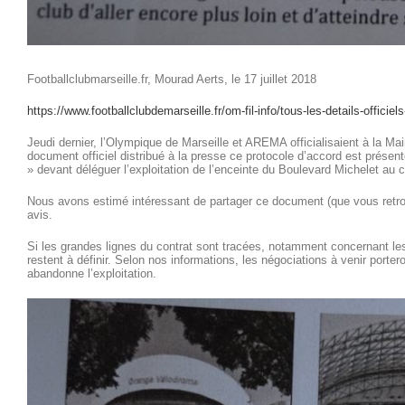
Footballclubmarseille.fr, Mourad Aerts, le 17 juillet 2018
https://www.footballclubdemarseille.fr/om-fil-info/tous-les-details-offi
Jeudi dernier, l’Olympique de Marseille et AREMA officialisaient à la M
document officiel distribué à la presse ce protocole d’accord est prése
» devant déléguer l’exploitation de l’enceinte du Boulevard Michelet au c
Nous avons estimé intéressant de partager ce document (que vous retrou
avis.
Si les grandes lignes du contrat sont tracées, notamment concernant les r
restent à définir. Selon nos informations, les négociations à venir por
abandonne l’exploitation.