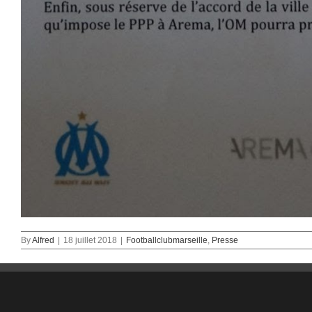
By
Alfred
|
18 juillet 2018
|
Footballclubmarseille
,
Presse