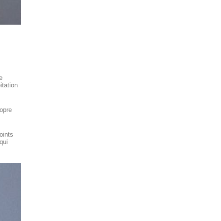
e
itation
ropre
oints
qui