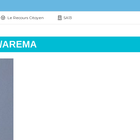
Le Recours Citoyen
SA13
 OM/AREMA