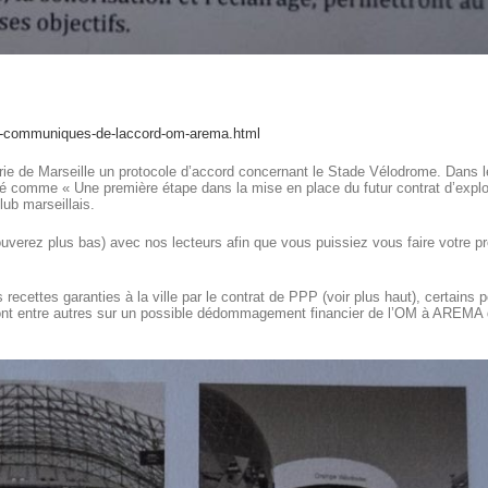
ciels-communiques-de-laccord-om-arema.html
airie de Marseille un protocole d’accord concernant le Stade Vélodrome. Dans l
nté comme « Une première étape dans la mise en place du futur contrat d’explo
lub marseillais.
verez plus bas) avec nos lecteurs afin que vous puissiez vous faire votre p
ecettes garanties à la ville par le contrat de PPP (voir plus haut), certains p
teront entre autres sur un possible dédommagement financier de l’OM à AREMA 