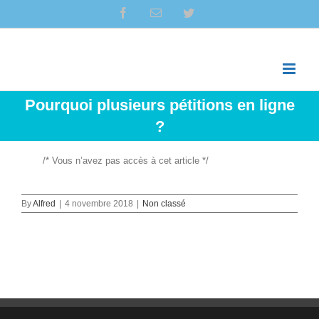
Skip
facebook
Email
twitter
to
content
Pourquoi plusieurs pétitions en ligne
?
/* Vous n’avez pas accès à cet article */
By
Alfred
|
4 novembre 2018
|
Non classé