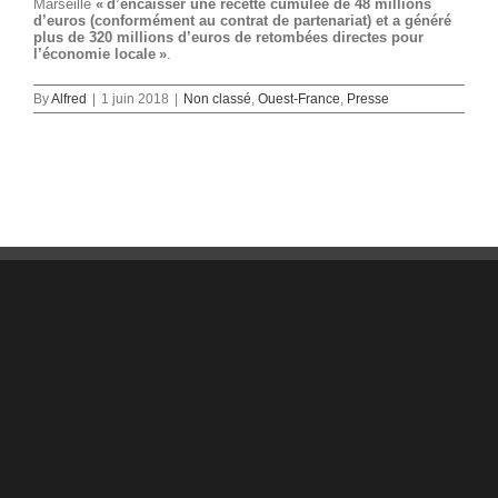
Marseille
« d’encaisser une recette cumulée de 48 millions
d’euros (conformément au contrat de partenariat) et a généré
plus de 320 millions d’euros de retombées directes pour
l’économie locale »
.
By
Alfred
|
1 juin 2018
|
Non classé
,
Ouest-France
,
Presse