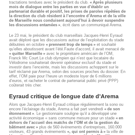
tractations tendues avec le président du club.
« Après plusieurs
mois de dialogue entre les parties en vue d’établir un
partenariat durable et positif, les prises de paroles répétées de
la direction du club résident à l’encontre d’Arema et de la ville
de Marseille nous conduisent aujourd’hui à devoir suspendre
les discussions entamées »
, écrit dans un communiqué Arema.
Le 23 mai, le président du club marseillais Jacques-Henri Eyraud
avait déploré que les discussions autour de l’exploitation du stade
débutées en octobre
« prennent trop de temps »
et souhaité
qu’elles aboutissent avant l’été.Faute d’accord, il avait menacé de
« quitter Marseille »
avec le propriétaire américain de l’OM,
Franck Mc Court.Le club olympien qui n’est que locataire du
Vélodrome souhaiterait devenir opérateur exclusif du stade et
investir dans l’enceinte, mais les discussions achoppent sur le
tarif réclamé par Arema, selon des sources proches du dossier. En
effet, l’OM paie pour l’heure un modeste loyer de 6 millions
d’euros, et racheter le contrat de partenariat public privé (PPP)
coûterait très cher.
Eyraud critique de longue date d’Arema
Alors que Jacques-Henri Eyraud critique régulièrement la sono ou
encore l’éclairage du stade, Arema a fait part vendredi
« de son
étonnement »
. Le gestionnaire souligne qu’il a développé une
activité économique « sans commune mesure pour un stade
« en
dehors de l’accueil des matchs de l’OM et de la gestion du
bâtiment avec »
plus de 560 événements d’entreprises, 160.000
visiteurs, 43 grands événements
«, qui ont permis à »
la ville de