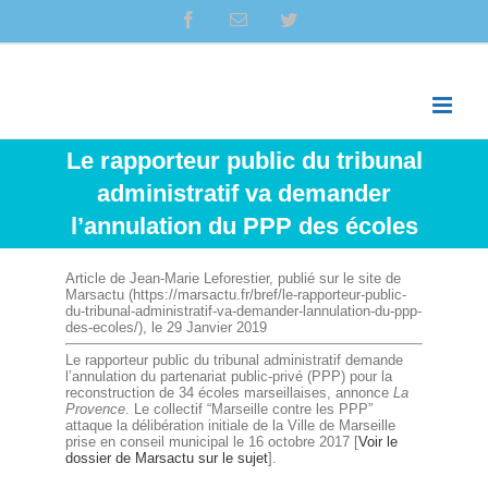
Skip
facebook
Email
twitter
to
content
Le rapporteur public du tribunal
administratif va demander
l’annulation du PPP des écoles
Article de Jean-Marie Leforestier, publié sur le site de
Marsactu (https://marsactu.fr/bref/le-rapporteur-public-
du-tribunal-administratif-va-demander-lannulation-du-ppp-
des-ecoles/), le 29 Janvier 2019
Le rapporteur public du tribunal administratif demande
l’annulation du partenariat public-privé (PPP) pour la
reconstruction de 34 écoles marseillaises, annonce
La
Provence
. Le collectif “Marseille contre les PPP”
attaque la délibération initiale de la Ville de Marseille
prise en conseil municipal le 16 octobre 2017 [
Voir le
dossier de Marsactu sur le sujet
].