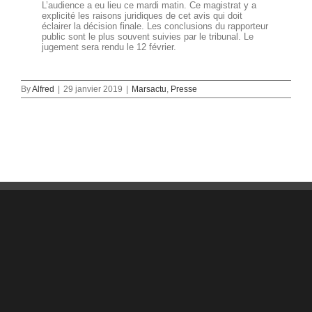
L’audience a eu lieu ce mardi matin. Ce magistrat y a
explicité les raisons juridiques de cet avis qui doit
éclairer la décision finale. Les conclusions du rapporteur
public sont le plus souvent suivies par le tribunal. Le
jugement sera rendu le 12 février.
By
Alfred
|
29 janvier 2019
|
Marsactu
,
Presse