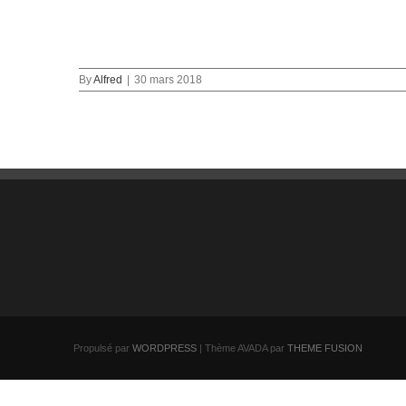
By
Alfred
|
30 mars 2018
Propulsé par
WORDPRESS
| Thème AVADA par
THEME FUSION