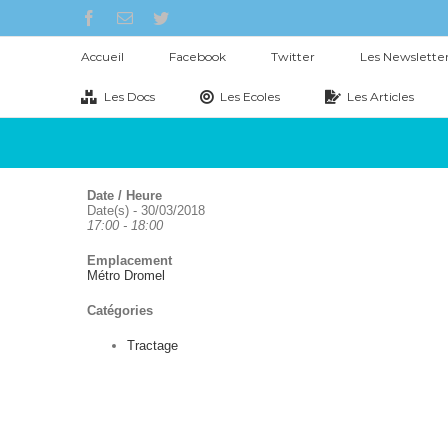
Skip
Search
facebook
Email
twitter
to
for:
content
Accueil
Facebook
Twitter
Les Newslette
Les Docs
Les Ecoles
Les Articles
Date / Heure
Date(s) - 30/03/2018
17:00 - 18:00
Emplacement
Métro Dromel
Catégories
Tractage