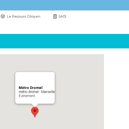
Le Recours Citoyen
SA13
Métro Dromel
métro dromel - Marseille
Évènement