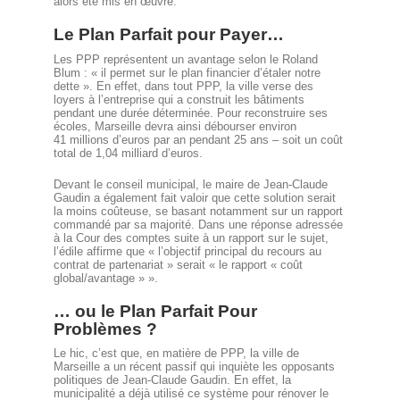
alors été mis en œuvre.
Le Plan Parfait pour Payer…
Les PPP représentent un avantage selon le Roland
Blum : « il permet sur le plan financier d’étaler notre
dette ». En effet, dans tout PPP, la ville verse des
loyers à l’entreprise qui a construit les bâtiments
pendant une durée déterminée. Pour reconstruire ses
écoles, Marseille devra ainsi débourser environ
41 millions d’euros par an pendant 25 ans – soit un coût
total de 1,04 milliard d’euros.
Devant le conseil municipal, le maire de Jean-Claude
Gaudin a également fait valoir que cette solution serait
la moins coûteuse, se basant notamment sur un rapport
commandé par sa majorité. Dans une réponse adressée
à la Cour des comptes suite à un rapport sur le sujet,
l’édile affirme que « l’objectif principal du recours au
contrat de partenariat » serait « le rapport « coût
global/avantage » ».
… ou le Plan Parfait Pour
Problèmes ?
Le hic, c’est que, en matière de PPP, la ville de
Marseille a un récent passif qui inquiète les opposants
politiques de Jean-Claude Gaudin. En effet, la
municipalité a déjà utilisé ce système pour rénover le