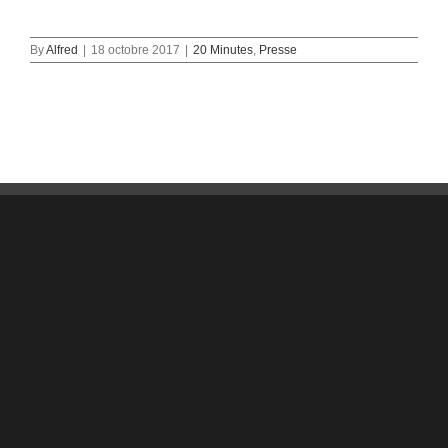
By
Alfred
|
18 octobre 2017
|
20 Minutes
,
Presse