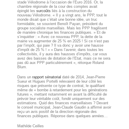
stade Vélodrome à l’occasion de l’Euro 2016. Or, la
chambre régionale de la cour des comptes avait
épinglé les
surcoûts
liés à la construction du
nouveau Vélodrome. « Il y a vingt ans, le PPP, tout le
monde disait que c’était une bonne idée, un truc
formidable, se souvient Benoît Payan, président du
groupe socialiste marseillais. Mais les PPP fragilisent
de manière chronique les finances publiques. » Et de
s’inquiéter : « Avec ce nouveau PPP, la dette de la
mairie va augmenter de 25 % en 2025 ! Si ce n’est pas
par l’impôt, qui paie ? Il va donc y avoir une hausse
d’impôt de 25 % ! » « Dans l’avenir, dans toutes les
collectivités, il y aura des hausses d’impôts, car vous
avez des baisses de dotation de l’Etat, mais ce ne sera
pas dû aux PPP particulièrement », rétorque Roland
Blum.
Dans un
rapport sénatorial
daté de 2014, Jean-Pierre
Sueur et Hugues Portelli relevaient de leur côté les
risques que présente ce type de contrat, le qualifiant
même de « bombe à retardement pour les générations
futures », mettant notamment en avant la difficulté de
prévoir leur véritable coût, fondé uniquement sur des
estimations. Quid des finances marseillaises ? Devant
le conseil municipal, Jean-Claude Gaudin a affirmé avoir
reçu un avis positif de la direction régionale des
finances publiques. Réponse dans quelques années…
Mathilde Ceilles